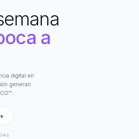
 semana
boca a
ia digital en
ción generan
OCO™.
es
DÍAS