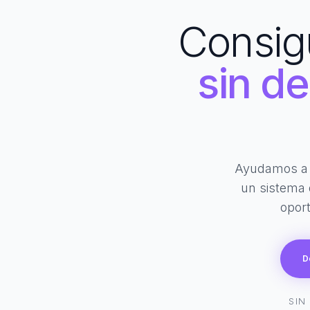
Consig
sin d
Ayudamos a p
un sistema 
opor
D
SIN