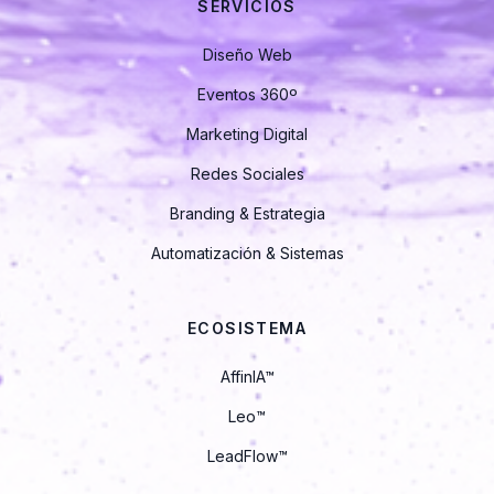
SERVICIOS
Diseño Web
Eventos 360º
Marketing Digital
Redes Sociales
Branding & Estrategia
Automatización & Sistemas
ECOSISTEMA
AffinIA™
Leo · Asistente de Proemote
En línea · Responde al instante
Leo™
LeadFlow™
👋 ¡Hola! Soy Leo, el asistente de Proemote.