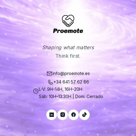
Shaping what matters
Think first.
info@proemote.es
+34 641 57 62 86
L-V: 9H–14H, 16H–20H
Sáb: 10H–13:30H | Dom: Cerrado